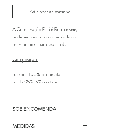
Adicionar ao carrinho
A Combinação Poá é Retro e sexy
pode ser usada como camisola ou
montar looks para seu dia dia.
Composição:
tule poá 100% poliamida
renda 95% 5% elastano
SOB ENCOMENDA
Você gostaria de comprar este modelo em
MEDIDAS
alguma cor ou tamanho que não está
disponível? Clique aqui e faça a sua