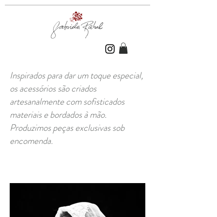
Inspirados para dar um toque especial,
os acessórios são criados
artesanalmente com sofisticados
materiais e bordados à mão.
Produzimos peças exclusivas sob
encomenda.