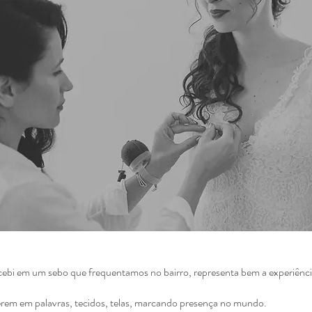
recebi em um sebo que frequentamos no bairro,
representa
bem a experiênc
cerem em palavras, tecidos, telas, marcando presença no mundo.