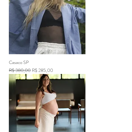
Casaco SP
Preço normal
Preço promocional
R$ 380,00
R$ 285,00