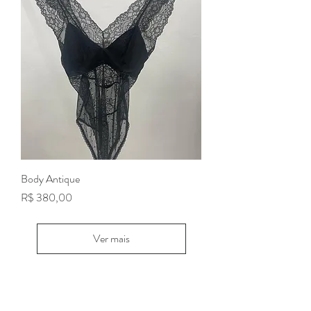
Body Antique
Preço
R$ 380,00
Ver mais