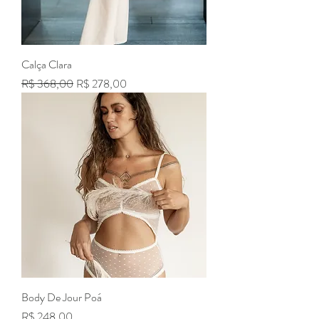
Calça Clara
Preço normal
Preço promocional
R$ 368,00
R$ 278,00
Body De Jour Poá
Preço
R$ 248,00